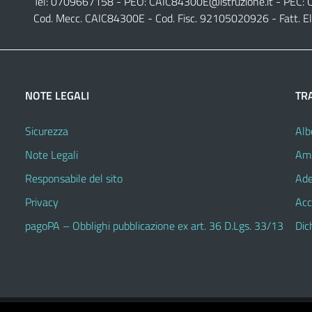
Tel: 0709667158 - PEO:
CAIC84300E@istruzione.it
- PEC:
Cod. Mecc. CAIC84300E - Cod. Fisc. 92105020926 - Fatt. E
NOTE LEGALI
TR
Sicurezza
Alb
Note Legali
Amm
Responsabile del sito
Ade
Privacy
Acc
pagoPA – Obblighi pubblicazione ex art. 36 D.Lgs. 33/13
Dic