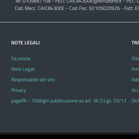
Tel: 0709667158 - PEO:
CAIC84300E@istruzione.it
- PEC:
Cod. Mecc. CAIC84300E - Cod. Fisc. 92105020926 - Fatt. E
NOTE LEGALI
TR
Sicurezza
Alb
Note Legali
Amm
Responsabile del sito
Ade
Privacy
Acc
pagoPA – Obblighi pubblicazione ex art. 36 D.Lgs. 33/13
Dic