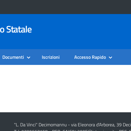
o Statale
Documenti
Iscrizioni
Accesso Rapido
"L. Da Vinci" Decimomannu - via Eleonora d'Arborea, 39 De