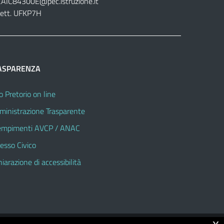
CAIC84300E@pec.istruzione.it
lett. UFKP7H
ASPARENZA
o Pretorio on line
inistrazione Trasparente
mpimenti AVCP / ANAC
esso Civico
hiarazione di accessibilità
x