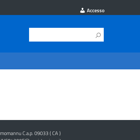
Accesso
cimomannu C.a.p. 09033 ( CA )