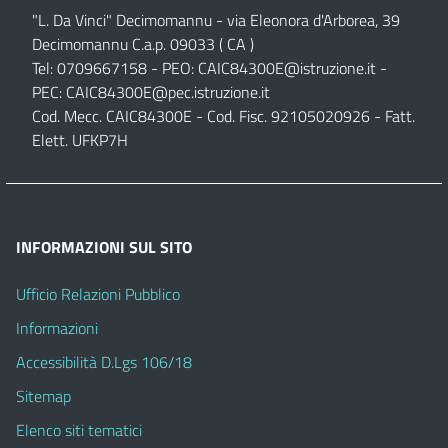
"L. Da Vinci" Decimomannu - via Eleonora d'Arborea, 39
Decimomannu C.a.p. 09033 ( CA )
Tel: 0709667158 - PEO:
CAIC84300E@istruzione.it
-
PEC:
CAIC84300E@pec.istruzione.it
Cod. Mecc. CAIC84300E - Cod. Fisc. 92105020926 - Fatt.
Elett. UFKP7H
INFORMAZIONI SUL SITO
Ufficio Relazioni Pubblico
Informazioni
Accessibilità D.Lgs 106/18
Sitemap
Elenco siti tematici