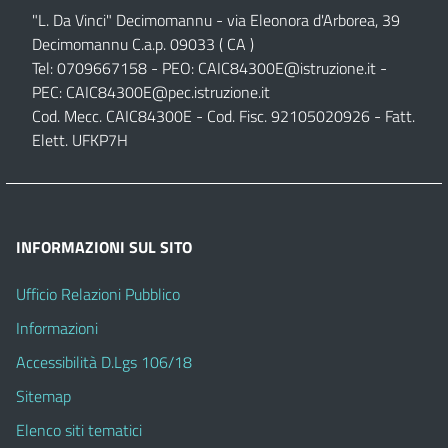
"L. Da Vinci" Decimomannu - via Eleonora d'Arborea, 39
Decimomannu C.a.p. 09033 ( CA )
Tel: 0709667158 - PEO:
CAIC84300E@istruzione.it
-
PEC:
CAIC84300E@pec.istruzione.it
Cod. Mecc. CAIC84300E - Cod. Fisc. 92105020926 - Fatt.
Elett. UFKP7H
INFORMAZIONI SUL SITO
Ufficio Relazioni Pubblico
Informazioni
Accessibilità D.Lgs 106/18
Sitemap
Elenco siti tematici