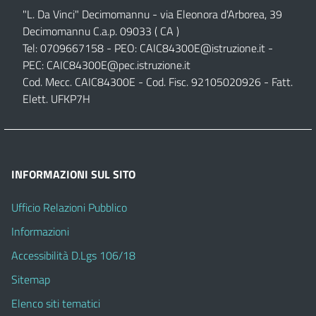
"L. Da Vinci" Decimomannu - via Eleonora d'Arborea, 39
Decimomannu C.a.p. 09033 ( CA )
Tel: 0709667158 - PEO:
CAIC84300E@istruzione.it
-
PEC:
CAIC84300E@pec.istruzione.it
Cod. Mecc. CAIC84300E - Cod. Fisc. 92105020926 - Fatt.
Elett. UFKP7H
INFORMAZIONI SUL SITO
Ufficio Relazioni Pubblico
Informazioni
Accessibilità D.Lgs 106/18
Sitemap
Elenco siti tematici