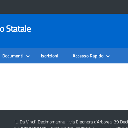
o Statale
Documenti
Iscrizioni
Accesso Rapido
"L. Da Vinci" Decimomannu - via Eleonora d'Arborea, 39 De