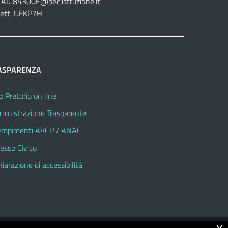
CAIC84300E@pec.istruzione.it
lett. UFKP7H
ASPARENZA
o Pretorio on line
inistrazione Trasparente
mpimenti AVCP / ANAC
esso Civico
hiarazione di accessibilità
x