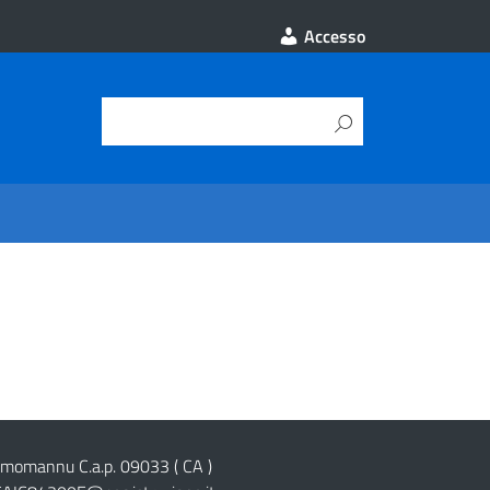
Accesso
cimomannu C.a.p. 09033 ( CA )