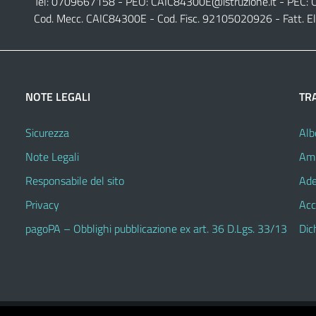
Tel: 0709667158 - PEO:
CAIC84300E@istruzione.it
- PEC:
Cod. Mecc. CAIC84300E - Cod. Fisc. 92105020926 - Fatt. E
NOTE LEGALI
TR
Sicurezza
Alb
Note Legali
Amm
Responsabile del sito
Ade
Privacy
Acc
pagoPA – Obblighi pubblicazione ex art. 36 D.Lgs. 33/13
Dic