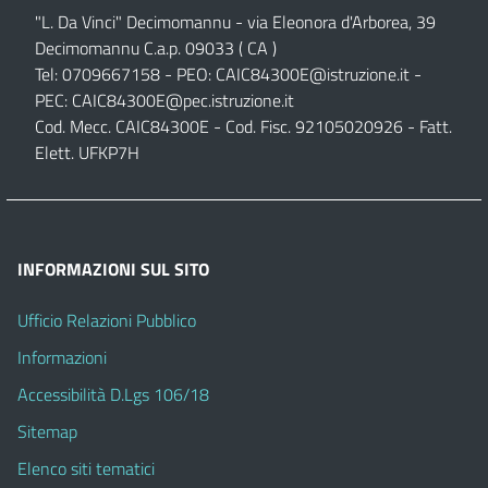
"L. Da Vinci" Decimomannu - via Eleonora d'Arborea, 39
Decimomannu C.a.p. 09033 ( CA )
Tel: 0709667158 - PEO:
CAIC84300E@istruzione.it
-
PEC:
CAIC84300E@pec.istruzione.it
Cod. Mecc. CAIC84300E - Cod. Fisc. 92105020926 - Fatt.
Elett. UFKP7H
INFORMAZIONI SUL SITO
Ufficio Relazioni Pubblico
Informazioni
Accessibilità D.Lgs 106/18
Sitemap
Elenco siti tematici