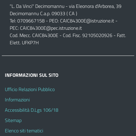
"L. Da Vinci" Decimomannu - via Eleonora d'Arborea, 39
Decimomannu C.a.p. 09033 ( CA )
Tel: 0709667158 - PEO:
CAIC84300E@istruzione.it
-
PEC:
CAIC84300E@pec.istruzione.it
Cod. Mecc. CAIC84300E - Cod. Fisc. 92105020926 - Fatt.
Elett. UFKP7H
INFORMAZIONI SUL SITO
Ufficio Relazioni Pubblico
Informazioni
Accessibilità D.Lgs 106/18
Sitemap
Elenco siti tematici