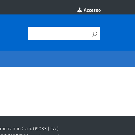
Accesso
cimomannu C.a.p. 09033 ( CA )