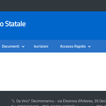
o Statale
Documenti
Iscrizioni
Accesso Rapido
"L. Da Vinci" Decimomannu - via Eleonora d'Arborea, 39 De