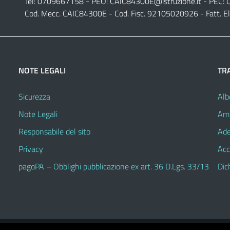
Tel: 0709667158 - PEO:
CAIC84300E@istruzione.it
- PEC:
Cod. Mecc. CAIC84300E - Cod. Fisc. 92105020926 - Fatt. E
NOTE LEGALI
TR
Sicurezza
Alb
Note Legali
Amm
Responsabile del sito
Ade
Privacy
Acc
pagoPA – Obblighi pubblicazione ex art. 36 D.Lgs. 33/13
Dic