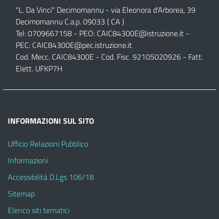
"L. Da Vinci" Decimomannu - via Eleonora d'Arborea, 39
Decimomannu C.a.p. 09033 ( CA )
Tel: 0709667158 - PEO:
CAIC84300E@istruzione.it
-
PEC:
CAIC84300E@pec.istruzione.it
Cod. Mecc. CAIC84300E - Cod. Fisc. 92105020926 - Fatt.
Elett. UFKP7H
INFORMAZIONI SUL SITO
Ufficio Relazioni Pubblico
Informazioni
Accessibilità D.Lgs 106/18
Sitemap
Elenco siti tematici