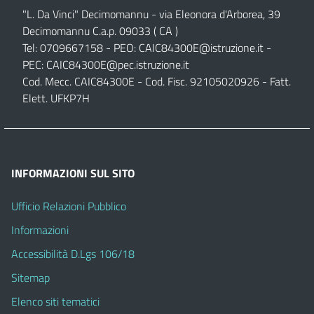
"L. Da Vinci" Decimomannu - via Eleonora d'Arborea, 39
Decimomannu C.a.p. 09033 ( CA )
Tel: 0709667158 - PEO:
CAIC84300E@istruzione.it
-
PEC:
CAIC84300E@pec.istruzione.it
Cod. Mecc. CAIC84300E - Cod. Fisc. 92105020926 - Fatt.
Elett. UFKP7H
INFORMAZIONI SUL SITO
Ufficio Relazioni Pubblico
Informazioni
Accessibilità D.Lgs 106/18
Sitemap
Elenco siti tematici