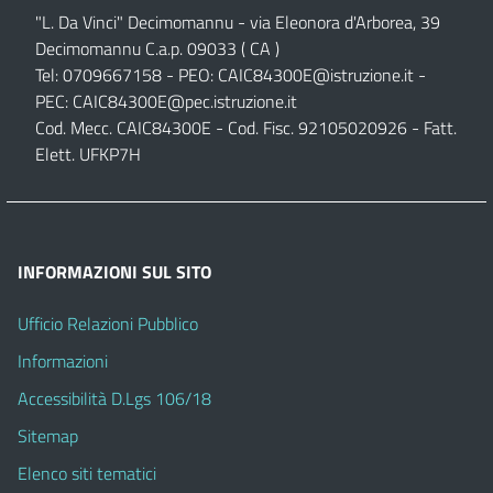
"L. Da Vinci" Decimomannu - via Eleonora d'Arborea, 39
Decimomannu C.a.p. 09033 ( CA )
Tel: 0709667158 - PEO:
CAIC84300E@istruzione.it
-
PEC:
CAIC84300E@pec.istruzione.it
Cod. Mecc. CAIC84300E - Cod. Fisc. 92105020926 - Fatt.
Elett. UFKP7H
INFORMAZIONI SUL SITO
Ufficio Relazioni Pubblico
Informazioni
Accessibilità D.Lgs 106/18
Sitemap
Elenco siti tematici