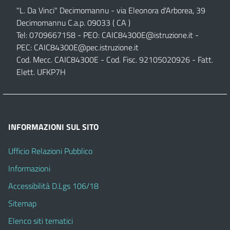
"L. Da Vinci" Decimomannu - via Eleonora d'Arborea, 39
Decimomannu C.a.p. 09033 ( CA )
Tel: 0709667158 - PEO:
CAIC84300E@istruzione.it
-
PEC:
CAIC84300E@pec.istruzione.it
Cod. Mecc. CAIC84300E - Cod. Fisc. 92105020926 - Fatt.
Elett. UFKP7H
INFORMAZIONI SUL SITO
Ufficio Relazioni Pubblico
Informazioni
Accessibilità D.Lgs 106/18
Sitemap
Elenco siti tematici