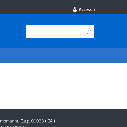
Accesso
cimomannu C.a.p. 09033 ( CA )