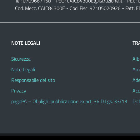
Tel: 0709667158 - PEO:
CAIC84300E@istruzione.it
- PEC:
Cod. Mecc. CAIC84300E - Cod. Fisc. 92105020926 - Fatt. E
NOTE LEGALI
TR
Sicurezza
Alb
Note Legali
Amm
Responsabile del sito
Ade
Privacy
Acc
pagoPA – Obblighi pubblicazione ex art. 36 D.Lgs. 33/13
Dic