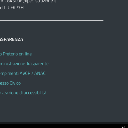
CAIC84300E@pec.istruzione.it
lett. UFKP7H
ASPARENZA
o Pretorio on line
inistrazione Trasparente
mpimenti AVCP / ANAC
esso Civico
hiarazione di accessibilità
x