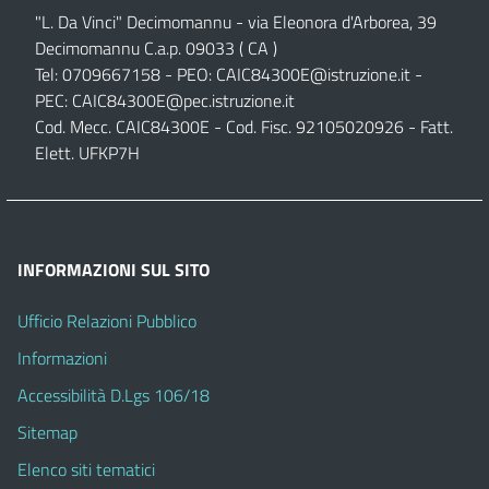
"L. Da Vinci" Decimomannu - via Eleonora d'Arborea, 39
Decimomannu C.a.p. 09033 ( CA )
Tel: 0709667158 - PEO:
CAIC84300E@istruzione.it
-
PEC:
CAIC84300E@pec.istruzione.it
Cod. Mecc. CAIC84300E - Cod. Fisc. 92105020926 - Fatt.
Elett. UFKP7H
INFORMAZIONI SUL SITO
Ufficio Relazioni Pubblico
Informazioni
Accessibilità D.Lgs 106/18
Sitemap
Elenco siti tematici