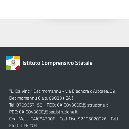
Istituto Comprensivo Statale
"L. Da Vinci" Decimomannu - via Eleonora d'Arborea, 39
Decimomannu C.a.p. 09033 ( CA )
Tel: 0709667158 - PEO:
CAIC84300E@istruzione.it
-
PEC:
CAIC84300E@pec.istruzione.it
Cod. Mecc. CAIC84300E - Cod. Fisc. 92105020926 - Fatt.
Elett. UFKP7H