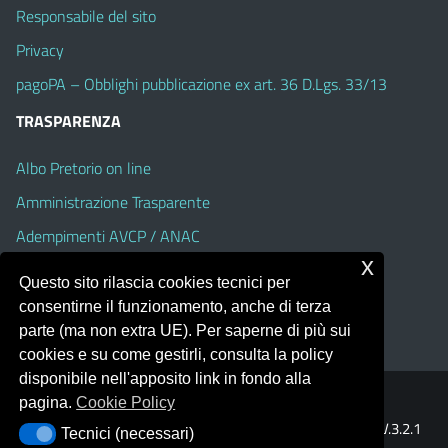
Responsabile del sito
Privacy
pagoPA – Obblighi pubblicazione ex art. 36 D.Lgs. 33/13
TRASPARENZA
Albo Pretorio on line
Amministrazione Trasparente
Adempimenti AVCP / ANAC
x
Accesso Civico
Questo sito rilascia cookies tecnici per
Dichiarazione di accessibilità
consentirne il funzionamento, anche di terza
parte (ma non extra UE). Per saperne di più sui
cookies e su come gestirli, consulta la policy
disponibile nell'apposito link in fondo alla
pagina.
Cookie Policy
Portale realizzato con la piattaforma
Argo Web 4.0
Template Italia configurato sul tema accessibile
EduTheme
V.3.2.1
Tecnici (necessari)
Tecnici (necessari)