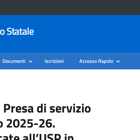
o Statale
Documenti
Iscrizioni
Accesso Rapido
 Presa di servizio
o 2025-26.
ate all’USP in