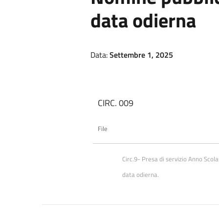
data odierna
Data:
Settembre 1, 2025
CIRC. 009
File
Circ.9- Presa di servizio Anno Scol
data odierna.