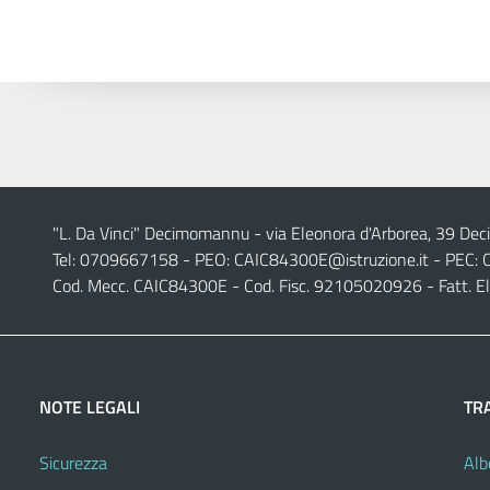
"L. Da Vinci" Decimomannu - via Eleonora d'Arborea, 39 De
Tel: 0709667158 - PEO:
CAIC84300E@istruzione.it
- PEC:
Cod. Mecc. CAIC84300E - Cod. Fisc. 92105020926 - Fatt. E
NOTE LEGALI
TR
Sicurezza
Alb