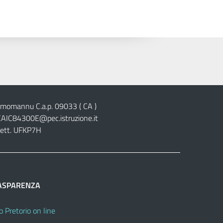
cimomannu C.a.p. 09033 ( CA )
CAIC84300E@pec.istruzione.it
lett. UFKP7H
ASPARENZA
o Pretorio on line