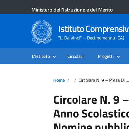
Ministero dell'Istruzione e del Merito
Istituto Comprensiv
"L. Da Vinci" – Decimomannu (CA)
L’Istituto
Circolari
Progetti
Home
Circolare N. 9 – Presa Di Servizio Anno Scolastico 2025-26. Nomine Pubblicate All’USP In Data Odierna
Circolare N. 9 –
Anno Scolastic
Nomine pubblic