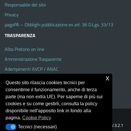
Responsabile del sito
Privacy
pagoPA – Obblighi pubblicazione ex art. 36 D.Lgs. 33/13
TRASPARENZA
Albo Pretorio on line
Amministrazione Trasparente
Adempimenti AVCP / ANAC
x
Accesso Civico
Questo sito rilascia cookies tecnici per
Dichiarazione di accessibilità
consentirne il funzionamento, anche di terza
parte (ma non extra UE). Per saperne di più sui
cookies e su come gestirli, consulta la policy
disponibile nell'apposito link in fondo alla
pagina.
Cookie Policy
Portale realizzato con la piattaforma
Argo Web 4.0
Template Italia configurato sul tema accessibile
EduTheme
V.3.2.1
Tecnici (necessari)
Tecnici (necessari)