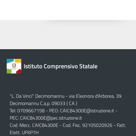
Istituto Comprensivo Statale
"L. Da Vinci" Decimomannu - via Eleonora d'Arborea, 39
Decimomannu C.a.p. 09033 ( CA )
Tel: 0709667158 - PEO:
CAIC84300E@istruzione.it
-
PEC:
CAIC84300E@pec.istruzione.it
Cod. Mecc. CAIC84300E - Cod. Fisc. 92105020926 - Fatt.
Elett. UFKP7H