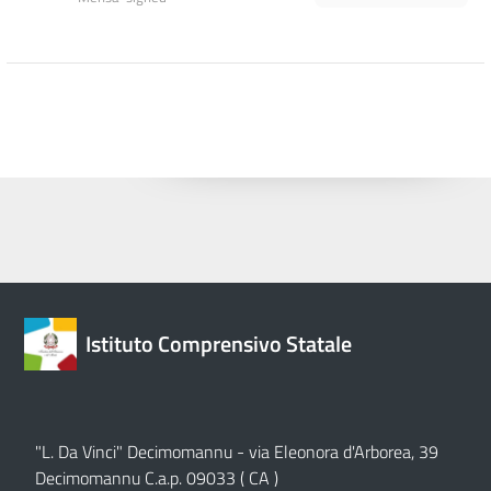
Istituto Comprensivo Statale
"L. Da Vinci" Decimomannu - via Eleonora d'Arborea, 39
Decimomannu C.a.p. 09033 ( CA )