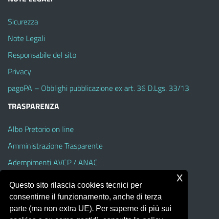
Sicurezza
Note Legali
Responsabile del sito
Privacy
pagoPA – Obblighi pubblicazione ex art. 36 D.Lgs. 33/13
TRASPARENZA
Albo Pretorio on line
Amministrazione Trasparente
Adempimenti AVCP / ANAC
x
Accesso Civico
Questo sito rilascia cookies tecnici per
Dichiarazione di accessibilità
consentirne il funzionamento, anche di terza
parte (ma non extra UE). Per saperne di più sui