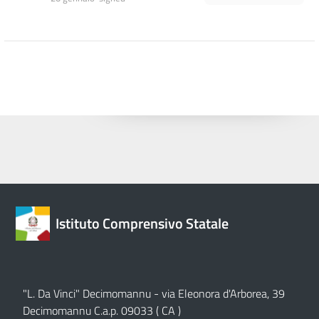
Istituto Comprensivo Statale
"L. Da Vinci" Decimomannu - via Eleonora d'Arborea, 39
Decimomannu C.a.p. 09033 ( CA )