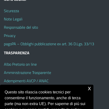
Sicurezza
Note Legali
Responsabile del sito
Privacy
pagoPA – Obblighi pubblicazione ex art. 36 D.Lgs. 33/13
TRASPARENZA
Albo Pretorio on line
Amministrazione Trasparente
Adempimenti AVCP / ANAC
x
Accesso Civico
Questo sito rilascia cookies tecnici per
Dichiarazione di accessibilità
consentirne il funzionamento, anche di terza
parte (ma non extra UE). Per saperne di più sui