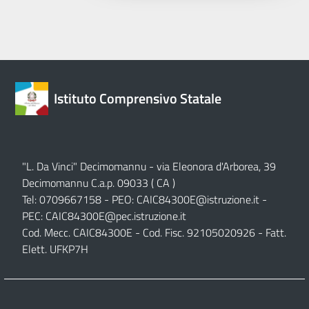
Istituto Comprensivo Statale
"L. Da Vinci" Decimomannu - via Eleonora d'Arborea, 39
Decimomannu C.a.p. 09033 ( CA )
Tel: 0709667158 - PEO:
CAIC84300E@istruzione.it
-
PEC:
CAIC84300E@pec.istruzione.it
Cod. Mecc. CAIC84300E - Cod. Fisc. 92105020926 - Fatt.
Elett. UFKP7H