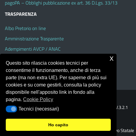
pagoPA – Obblighi pubblicazione ex art. 36 D.Lgs. 33/13
TRASPARENZA
Albo Pretorio on line
Amministrazione Trasparente
Adempimenti AVCP / ANAC
x
Accesso Civico
Questo sito rilascia cookies tecnici per
Dichiarazione di accessibilità
consentirne il funzionamento, anche di terza
parte (ma non extra UE). Per saperne di più sui
cookies e su come gestirli, consulta la policy
disponibile nell'apposito link in fondo alla
pagina.
Cookie Policy
Portale realizzato con la piattaforma
Argo Web 4.0
Template Italia configurato sul tema accessibile
EduTheme
V.3.2.1
Tecnici (necessari)
Tecnici (necessari)
(Alioth)
Ho capito
© 2026 Istituto Comprensivo Statale