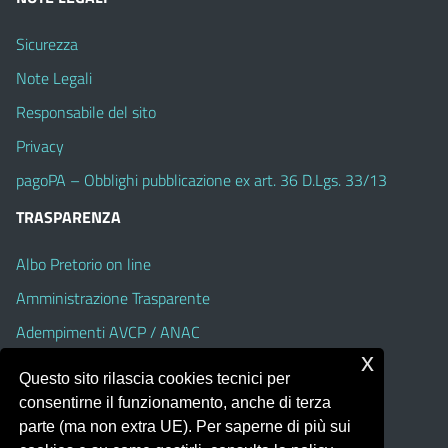
Sicurezza
Note Legali
Responsabile del sito
Privacy
pagoPA – Obblighi pubblicazione ex art. 36 D.Lgs. 33/13
TRASPARENZA
Albo Pretorio on line
Amministrazione Trasparente
Adempimenti AVCP / ANAC
x
Accesso Civico
Questo sito rilascia cookies tecnici per
Dichiarazione di accessibilità
consentirne il funzionamento, anche di terza
parte (ma non extra UE). Per saperne di più sui