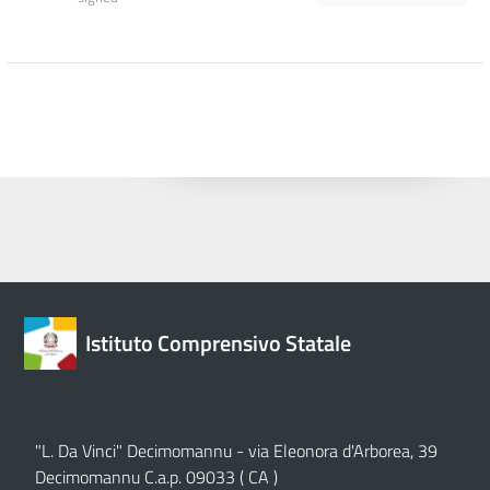
Istituto Comprensivo Statale
"L. Da Vinci" Decimomannu - via Eleonora d'Arborea, 39
Decimomannu C.a.p. 09033 ( CA )