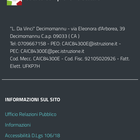
"L. Da Vinci" Decimomannu - via Eleonora d'Arborea, 39
Decimomannu C.a.p. 09033 ( CA )
Tel: 0709667158 - PEO:
CAIC84300E@istruzione.it
-
PEC:
CAIC84300E@pec.istruzione.it
Cod. Mecc. CAIC84300E - Cod. Fisc. 92105020926 - Fatt.
Elett. UFKP7H
INFORMAZIONI SUL SITO
Ufficio Relazioni Pubblico
Informazioni
Accessibilità D.Lgs 106/18