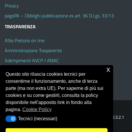
Privacy
pagoPA – Obblighi pubblicazione ex art. 36 D.Lgs. 33/13
TRASPARENZA
Albo Pretorio on line
Amministrazione Trasparente
Adempimenti AVCP / ANAC
x
Accesso Civico
Questo sito rilascia cookies tecnici per
Dichiarazione di accessibilità
consentirne il funzionamento, anche di terza
parte (ma non extra UE). Per saperne di più sui
cookies e su come gestirli, consulta la policy
disponibile nell'apposito link in fondo alla
pagina.
Cookie Policy
Portale realizzato con la piattaforma
Argo Web 4.0
Template Italia configurato sul tema accessibile
EduTheme
V.3.2.1
Tecnici (necessari)
Tecnici (necessari)
(Alioth)