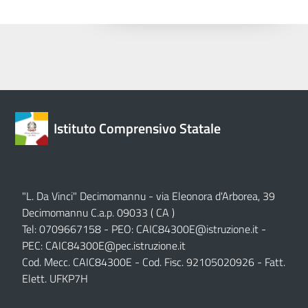
Istituto Comprensivo Statale
"L. Da Vinci" Decimomannu - via Eleonora d'Arborea, 39
Decimomannu C.a.p. 09033 ( CA )
Tel: 0709667158 - PEO:
CAIC84300E@istruzione.it
-
PEC:
CAIC84300E@pec.istruzione.it
Cod. Mecc. CAIC84300E - Cod. Fisc. 92105020926 - Fatt.
Elett. UFKP7H