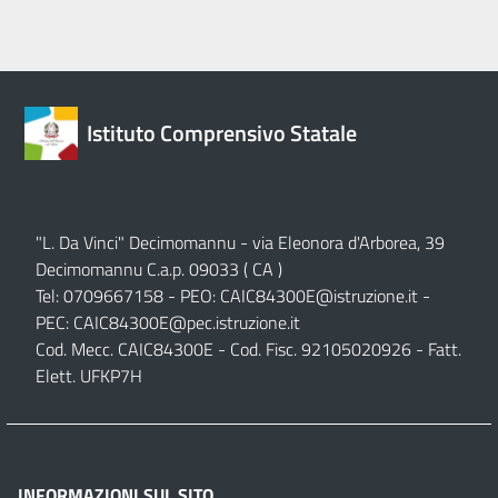
Istituto Comprensivo Statale
"L. Da Vinci" Decimomannu - via Eleonora d'Arborea, 39
Decimomannu C.a.p. 09033 ( CA )
Tel: 0709667158 - PEO:
CAIC84300E@istruzione.it
-
PEC:
CAIC84300E@pec.istruzione.it
Cod. Mecc. CAIC84300E - Cod. Fisc. 92105020926 - Fatt.
Elett. UFKP7H
INFORMAZIONI SUL SITO