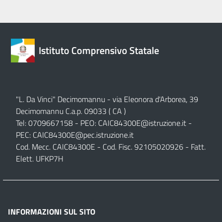
Istituto Comprensivo Statale
"L. Da Vinci" Decimomannu - via Eleonora d'Arborea, 39
Decimomannu C.a.p. 09033 ( CA )
Tel: 0709667158 - PEO:
CAIC84300E@istruzione.it
-
PEC:
CAIC84300E@pec.istruzione.it
Cod. Mecc. CAIC84300E - Cod. Fisc. 92105020926 - Fatt.
Elett. UFKP7H
INFORMAZIONI SUL SITO