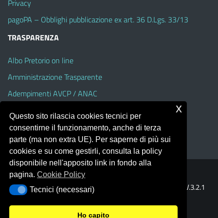
Privacy
pagoPA – Obblighi pubblicazione ex art. 36 D.Lgs. 33/13
TRASPARENZA
Albo Pretorio on line
Amministrazione Trasparente
Adempimenti AVCP / ANAC
x
Accesso Civico
Questo sito rilascia cookies tecnici per
Dichiarazione di accessibilità
consentirne il funzionamento, anche di terza
parte (ma non extra UE). Per saperne di più sui
cookies e su come gestirli, consulta la policy
disponibile nell'apposito link in fondo alla
pagina.
Cookie Policy
Portale realizzato con la piattaforma
Argo Web 4.0
Template Italia configurato sul tema accessibile
EduTheme
V.3.2.1
Tecnici (necessari)
Tecnici (necessari)
(Alioth)
Ho capito