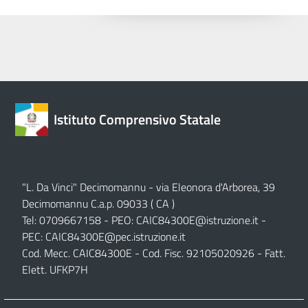
Istituto Comprensivo Statale
"L. Da Vinci" Decimomannu - via Eleonora d'Arborea, 39
Decimomannu C.a.p. 09033 ( CA )
Tel: 0709667158 - PEO:
CAIC84300E@istruzione.it
-
PEC:
CAIC84300E@pec.istruzione.it
Cod. Mecc. CAIC84300E - Cod. Fisc. 92105020926 - Fatt.
Elett. UFKP7H