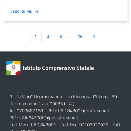
LEGGI DI PIÙ
1
2
3
…
16
Istituto Comprensivo Statale
"L. Da Vinci" Decimomannu - via Eleonora d'Arborea, 39
Decimomannu C.a.p. 09033 ( CA )
Tel: 0709667158 - PEO:
CAIC84300E@istruzione.it
-
PEC:
CAIC84300E@pec.istruzione.it
Cod. Mecc. CAIC84300E - Cod. Fisc. 92105020926 - Fatt.