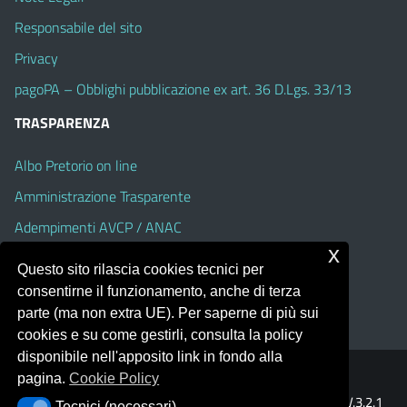
Responsabile del sito
Privacy
pagoPA – Obblighi pubblicazione ex art. 36 D.Lgs. 33/13
TRASPARENZA
Albo Pretorio on line
Amministrazione Trasparente
Adempimenti AVCP / ANAC
x
Accesso Civico
Questo sito rilascia cookies tecnici per
Dichiarazione di accessibilità
consentirne il funzionamento, anche di terza
parte (ma non extra UE). Per saperne di più sui
cookies e su come gestirli, consulta la policy
disponibile nell'apposito link in fondo alla
pagina.
Cookie Policy
Portale realizzato con la piattaforma
Argo Web 4.0
Template Italia configurato sul tema accessibile
EduTheme
V.3.2.1
Tecnici (necessari)